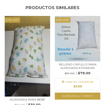
PRODUCTOS SIMILARES
50
%
OFF
20
%
OFF
RELLENO CAPULLO PARA
ALMOHADA ESTANDAR
$79.00
$99.00
8
meses sin intereses de
$9.88
ALMOHADA PARA BEBÉ
$30.00
$60.00