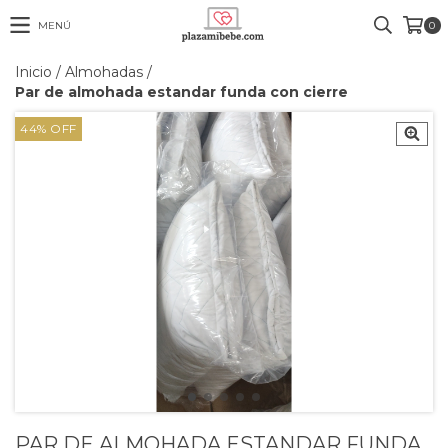
MENÚ
0
Inicio
/
Almohadas
/
Par de almohada estandar funda con cierre
44
%
OFF
PAR DE ALMOHADA ESTANDAR FUNDA