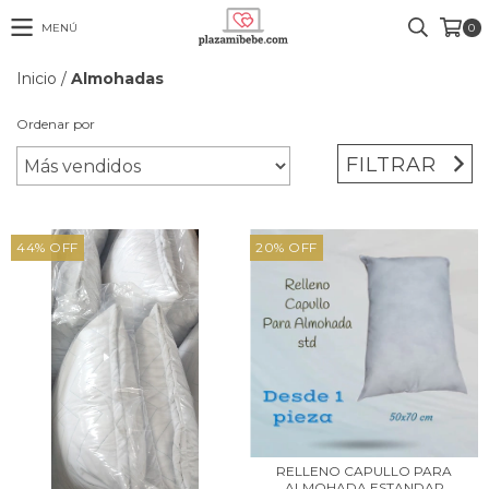
MENÚ
0
Inicio
/
Almohadas
Ordenar por
FILTRAR
44
%
OFF
20
%
OFF
RELLENO CAPULLO PARA
ALMOHADA ESTANDAR